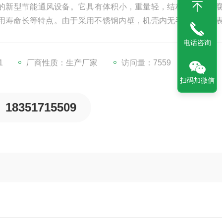
作的新型节能通风设备。它具有体积小，重量轻，结构紧凑，耐
用寿命长等特点。由于采用不锈钢内壁，机壳内无毛刺，且其
则采用高效的叶轮设计，有效解决了由于压降而产生的噪音问
电话咨询
1
厂商性质：生产厂家
访问量：7559
扫码加微信
18351715509