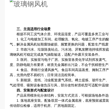
三、主流适用行业场景
根据不同工况气体介质、环境温湿度，产品可覆盖多类工业与
1. 化工与电镀加工车间。处理酸洗、氧化、电镀工序产生的酸
气，解决金属风机短期腐蚀破损、频繁更换的问题，配套生产线废
2. 市政污水、垃圾除臭站点。污水池、厌氧发酵池持续挥发硫
璃钢风机可稳定完成臭气抽取输送，适配户外露天安装条件。
3. 医药、实验室与电子厂房。实验室各类化学试剂挥发废气、
度、防静电能力有要求，材质无金属析出污染，不会干扰精密生产
4. 食品、养殖行业通风换气。食品车间高温蒸煮、腌制工序产
高，光滑内壁不易积污，日常清洁流程简单。
5. 新能源、造纸、冶金配套废气系统。稀土提炼、玻纤生产、
气处理塔、吸附设备做负压引风，部分改性材质机型可适配中温烟
四、安装形式与配套设计
产品采用模块化分体结构，安装方式灵活，可根据场地条件选
1. 落地底座安装。配备双层一体式金属底座，底座预留减震装
传动部位检修，适用于机房、厂房地面固定。