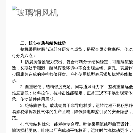
二、核心材质与结构优势
整机采用树脂与玻纤分层复合成型，搭配金属支撑底座、传动
可分为六点：
1. 防腐抗侵蚀能力突出。复合材料分子结构稳定，可阻隔硫酸
透，长期处于潮湿、酸碱挥发环境中不会出现生锈、穿孔、表层剥
少因腐蚀造成的停机检修频次。户外使用机型表层添加抗紫外线胶
形。
2. 自重轻便，结构强度充足。同等通风能力下，整机重量远低
难度更低；材料拉伸、抗冲击性能稳定，正常工况下不易出现壳体
承、传动部件使用周期。
3. 绝缘防静电。玻璃钢属于非导电材质，运转过程不易积累静
易燃易爆挥发性气体的生产区域，降低静电摩擦引发的安全隐患，
范。
4. 气动结构优化，能耗控制合理。叶轮采用流线型曲面设计，
输送损耗更低；叶轮出厂完成动平衡校正，运转时气流扰动更小，